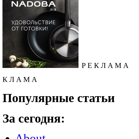
Р Е К Л А М А
К Л А М А
Популярные статьи
За сегодня:
About