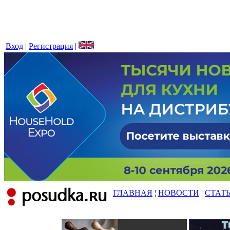
Вход
|
Регистрация
|
ГЛАВНАЯ
¦
НОВОСТИ
¦
СТАТ