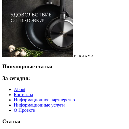
Р Е К Л А М А
Популярные статьи
За сегодня:
About
Контакты
Информационное партнерство
Информационные услуги
О Проекте
Статьи