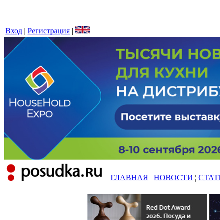
Вход
|
Регистрация
|
ГЛАВНАЯ
¦
НОВОСТИ
¦
СТАТ