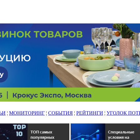
ЬИ
¦
МОНИТОРИНГ
¦
СОБЫТИЯ
¦
РЕЙТИНГИ
¦
УГОЛОК ПОТ