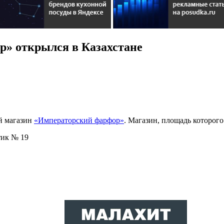
» открылся в Казахстане
ий магазин
«Императорский фарфор»
. Магазин, площадь которого
тик № 19