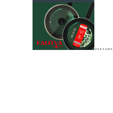
Р Е К Л А М А