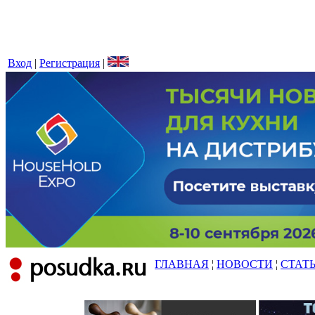
Вход
|
Регистрация
|
ГЛАВНАЯ
¦
НОВОСТИ
¦
СТАТ