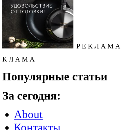
Р Е К Л А М А
К Л А М А
Популярные статьи
За сегодня:
About
Контакты