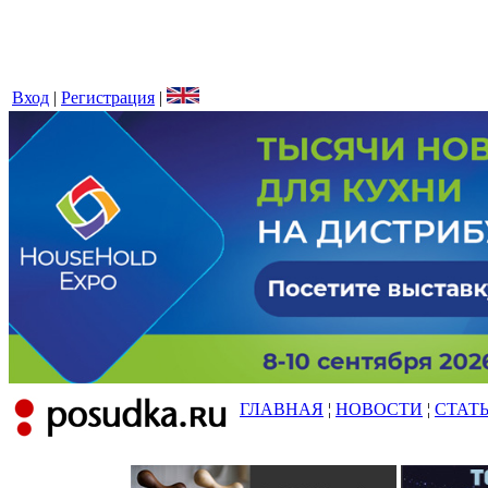
Вход
|
Регистрация
|
ГЛАВНАЯ
¦
НОВОСТИ
¦
СТАТ