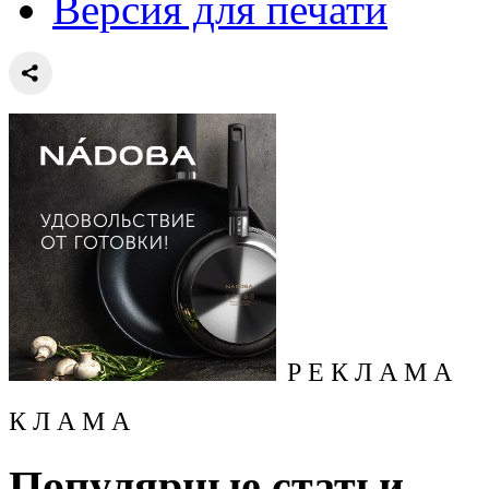
Версия для печати
Р Е К Л А М А
К Л А М А
Популярные статьи