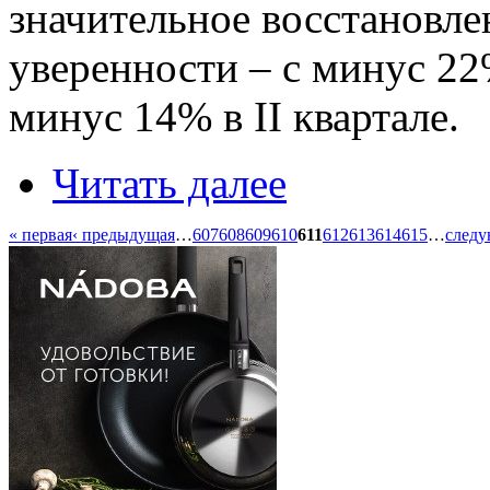
значительное восстановле
уверенности – с минус 22%
минус 14% в II квартале.
Читать далее
« первая
‹ предыдущая
…
607
608
609
610
611
612
613
614
615
…
следу