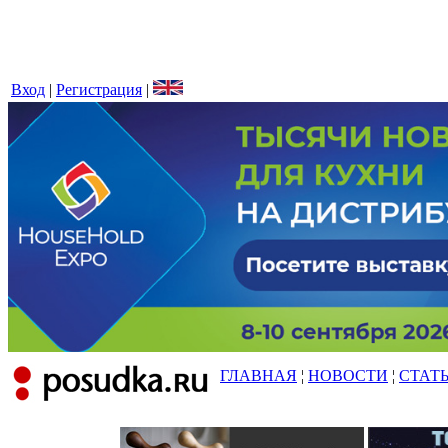
Вход
|
Регистрация
|
ГЛАВНАЯ
¦
НОВОСТИ
¦
СТАТ