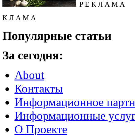
Р Е К Л А М А
К Л А М А
Популярные статьи
За сегодня:
About
Контакты
Информационное партн
Информационные услу
О Проекте