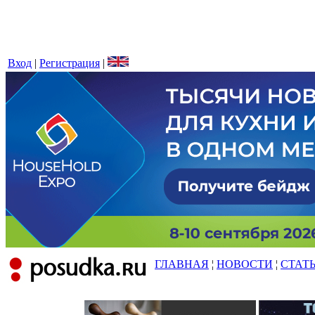
Вход
|
Регистрация
|
ГЛАВНАЯ
¦
НОВОСТИ
¦
СТАТ