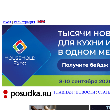
Вход
|
Регистрация
|
ГЛАВНАЯ
¦
НОВОСТИ
¦
СТАТ