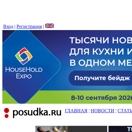
Вход
|
Регистрация
|
ГЛАВНАЯ
¦
НОВОСТИ
¦
СТАТ