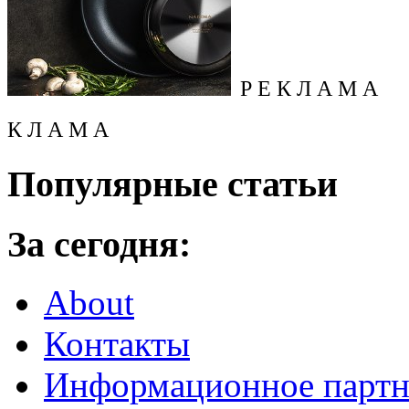
Р Е К Л А М А
К Л А М А
Популярные статьи
За сегодня:
About
Контакты
Информационное партн