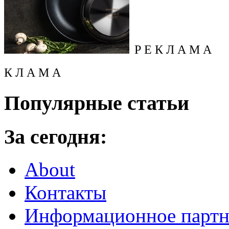
Р Е К Л А М А
К Л А М А
Популярные статьи
За сегодня:
About
Контакты
Информационное партн