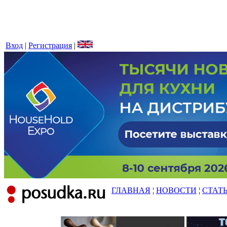
Вход
|
Регистрация
|
ГЛАВНАЯ
¦
НОВОСТИ
¦
СТАТ