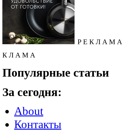
Р Е К Л А М А
К Л А М А
Популярные статьи
За сегодня:
About
Контакты