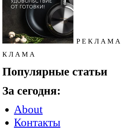
Р Е К Л А М А
К Л А М А
Популярные статьи
За сегодня:
About
Контакты