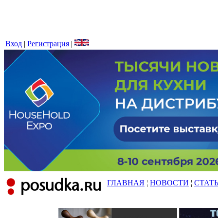
Вход
|
Регистрация
|
ГЛАВНАЯ
¦
НОВОСТИ
¦
СТАТ