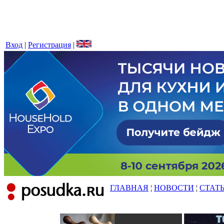
Вход
|
Регистрация
|
ГЛАВНАЯ
¦
НОВОСТИ
¦
СТАТ