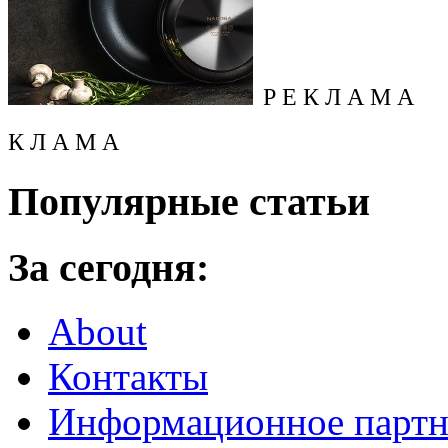
Р Е К Л А М А
К Л А М А
Популярные статьи
За сегодня:
About
Контакты
Информационное партн