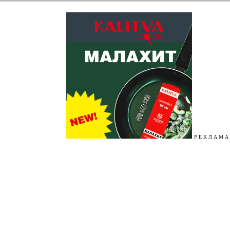
Р Е К Л А М А