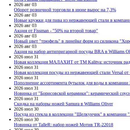
2026 авг 03
Оборот розничной торговли в июне вырос на 7,3%
2026 авг 03
Новые кружки для пива из нержавеющей стали в компан
2026 авг 03
Акция от Fissman - "50% на второй товар"
2026 авг 03
Новый цвет "трюфель" в линейке форм из силикона "Хор
2026 авг 03
Акция на набор антипригарной посуды BRA в Williams Ol
2026 июл 31
Новая коллекция МАЛАХИТ от ТМ Kalitva: источник радо
2026 июл 31
Новая коллекция посуды из нержавеющей стали Versal от 
2026 июл 31
Пополнение ассортимента бутылок для воды в компании E
2026 июл 31
Новинка от "Борисовской керамики": керамический соус
2026 июл 31
Скидка на наборы ножей Samura в Williams Oliver
2026 июл 30
Посуда из стекла в коллекции "Щелкунчик" в компании 
2026 июл 30
Новинка от TalleR: набор ножей Мотив TR-22018
2026 июл 30