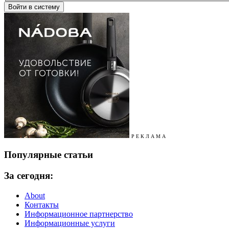
Р Е К Л А М А
Популярные статьи
За сегодня:
About
Контакты
Информационное партнерство
Информационные услуги