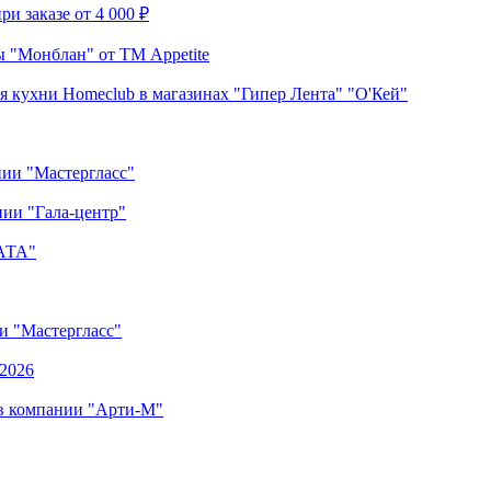
и заказе от 4 000 ₽
 "Монблан" от ТМ Appetite
я кухни Homeclub в магазинах "Гипер Лента" "О'Кей"
нии "Мастергласс"
ии "Гала-центр"
"АТА"
ии "Мастергласс"
.2026
 в компании "Арти-М"