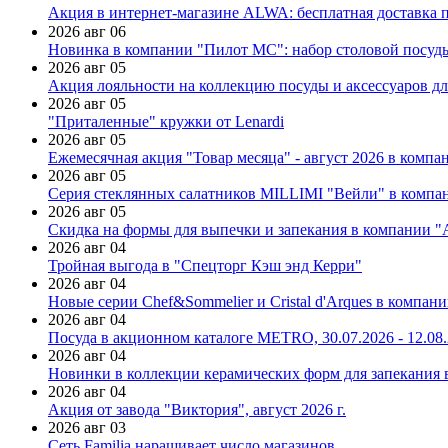
Акция в интернет-магазине ALWA: бесплатная доставка пр
2026 авг 06
Новинка в компании "Пилот МС": набор столовой посуды
2026 авг 05
Акция лояльности на коллекцию посуды и аксессуаров дл
2026 авг 05
"Приталенные" кружки от Lenardi
2026 авг 05
Ежемесячная акция "Товар месяца" - август 2026 в компа
2026 авг 05
Серия стеклянных салатников MILLIMI "Вейли" в компан
2026 авг 05
Скидка на формы для выпечки и запекания в компании 
2026 авг 04
Тройная выгода в "Спецторг Кэш энд Керри"
2026 авг 04
Новые серии Chef&Sommelier и Cristal d'Arques в компан
2026 авг 04
Посуда в акционном каталоге METRO, 30.07.2026 - 12.08
2026 авг 04
Новинки в коллекции керамических форм для запекания
2026 авг 04
Акция от завода "Виктория", август 2026 г.
2026 авг 03
Сеть Familia наращивает число магазинов