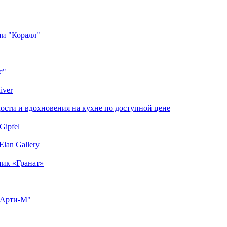
ии "Коралл"
с"
iver
сти и вдохновения на кухне по доступной цене
Gipfel
lan Gallery
ник «Гранат»
"Арти-М"