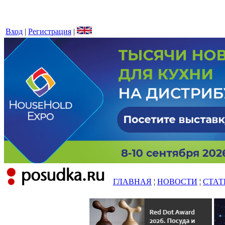
Вход
|
Регистрация
|
ГЛАВНАЯ
¦
НОВОСТИ
¦
СТАТ