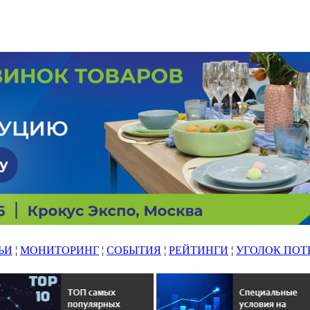
ЬИ
¦
МОНИТОРИНГ
¦
СОБЫТИЯ
¦
РЕЙТИНГИ
¦
УГОЛОК ПОТ