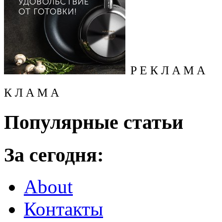
Р Е К Л А М А
К Л А М А
Популярные статьи
За сегодня:
About
Контакты