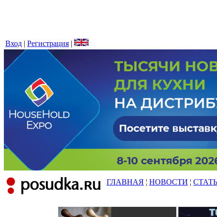
Вход
|
Регистрация
|
ГЛАВНАЯ
¦
НОВОСТИ
¦
СТАТ