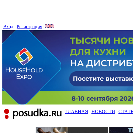
Вход
|
Регистрация
|
ГЛАВНАЯ
¦
НОВОСТИ
¦
СТАТ