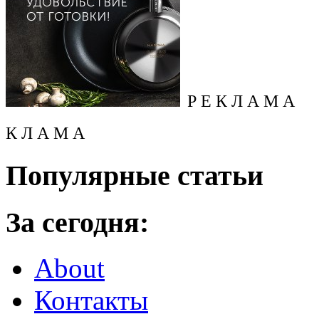
Р Е К Л А М А
К Л А М А
Популярные статьи
За сегодня:
About
Контакты