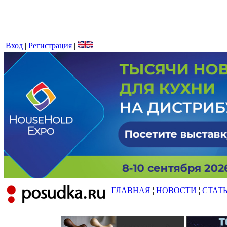
Вход
|
Регистрация
|
ГЛАВНАЯ
¦
НОВОСТИ
¦
СТАТ