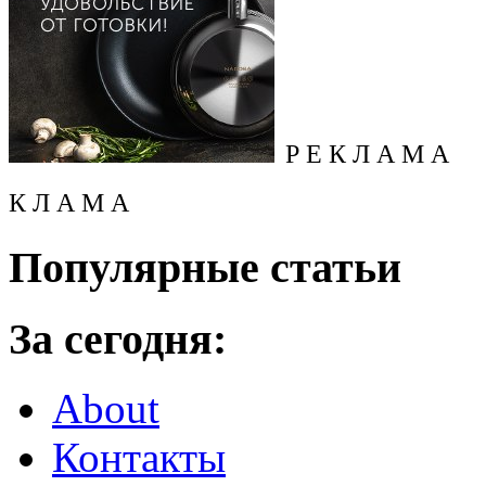
Р Е К Л А М А
К Л А М А
Популярные статьи
За сегодня:
About
Контакты