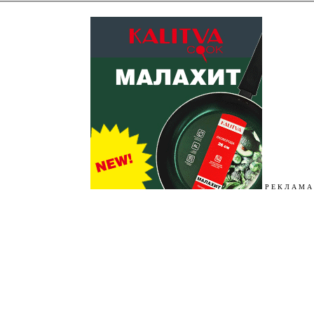
Р Е К Л А М А