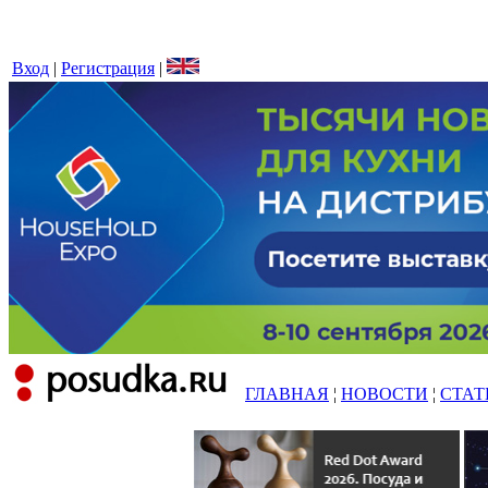
Вход
|
Регистрация
|
ГЛАВНАЯ
¦
НОВОСТИ
¦
СТАТ