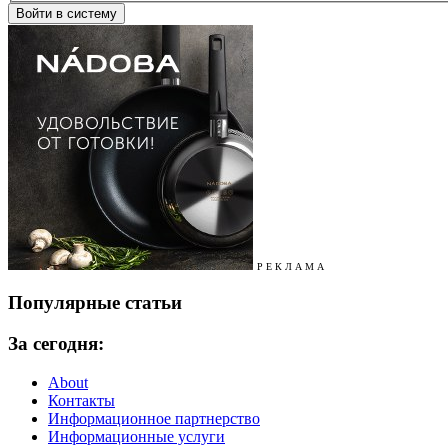
Р Е К Л А М А
Популярные статьи
За сегодня:
About
Контакты
Информационное партнерство
Информационные услуги