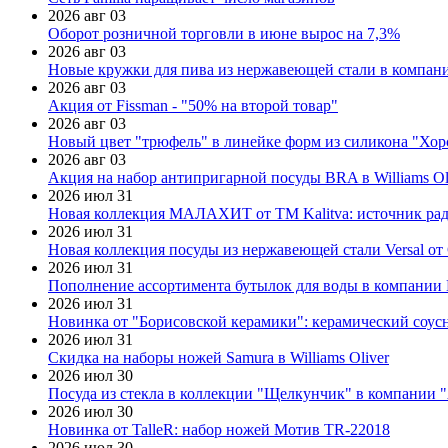
2026 авг 03
Оборот розничной торговли в июне вырос на 7,3%
2026 авг 03
Новые кружки для пива из нержавеющей стали в компан
2026 авг 03
Акция от Fissman - "50% на второй товар"
2026 авг 03
Новый цвет "трюфель" в линейке форм из силикона "Хор
2026 авг 03
Акция на набор антипригарной посуды BRA в Williams Ol
2026 июл 31
Новая коллекция МАЛАХИТ от ТМ Kalitva: источник радо
2026 июл 31
Новая коллекция посуды из нержавеющей стали Versal от 
2026 июл 31
Пополнение ассортимента бутылок для воды в компании E
2026 июл 31
Новинка от "Борисовской керамики": керамический соус
2026 июл 31
Скидка на наборы ножей Samura в Williams Oliver
2026 июл 30
Посуда из стекла в коллекции "Щелкунчик" в компании 
2026 июл 30
Новинка от TalleR: набор ножей Мотив TR-22018
2026 июл 30