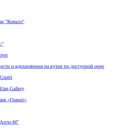
ии "Коралл"
с"
iver
сти и вдохновения на кухне по доступной цене
Gipfel
lan Gallery
ник «Гранат»
"Арти-М"