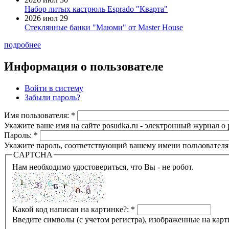
Набор литых кастрюль Esprado "Кварта"
2026 июл 29
Стеклянные банки "Маюми" от Master House
подробнее
Информация о пользователе
Войти в систему
Забыли пароль?
Имя пользователя:
*
Укажите ваше имя на сайте posudka.ru - электронный журнал о
Пароль:
*
Укажите пароль, соответствующий вашему имени пользователя
CAPTCHA
Нам необходимо удостовериться, что Вы - не робот.
Какой код написан на картинке?:
*
Введите символы (с учетом регистра), изображенные на карт