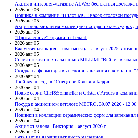
Акция в интернет-магазине ALWA: бесплатная доставка пр
2026 авг 06
Новинка в компании "Пилот МС": набор столовой посуды
2026 авг 05
Акция лояльности на коллекцию посуды и аксессуаров дл
2026 авг 05
"Приталенные" кружки от Lenardi
2026 авг 05
Ежемесячная акция "Товар месяца" - август 2026 в компа
2026 авг 05
Серия стеклянных салатников MILLIMI "Вейли" в компан
2026 авг 05
Скидка на формы для выпечки и запекания в компании 
2026 авг 04
Тройная выгода в "Спецторг Кэш энд Керри"
2026 авг 04
Новые серии Chef&Sommelier и Cristal d'Arques в компан
2026 авг 04
Посуда в акционном каталоге METRO, 30.07.2026 - 12.08
2026 авг 04
Новинки в коллекции керамических форм для запекания
2026 авг 04
Акция от завода "Виктория", август 2026 г.
2026 авг 03
Сеть Familia наращивает число магазинов