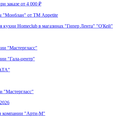
и заказе от 4 000 ₽
 "Монблан" от ТМ Appetite
я кухни Homeclub в магазинах "Гипер Лента" "О'Кей"
нии "Мастергласс"
ии "Гала-центр"
"АТА"
ии "Мастергласс"
.2026
 в компании "Арти-М"