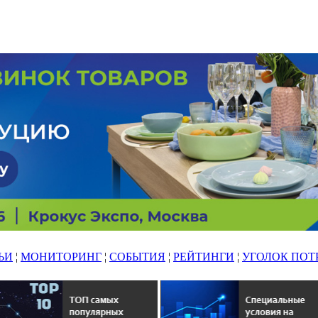
ЬИ
¦
МОНИТОРИНГ
¦
СОБЫТИЯ
¦
РЕЙТИНГИ
¦
УГОЛОК ПОТ