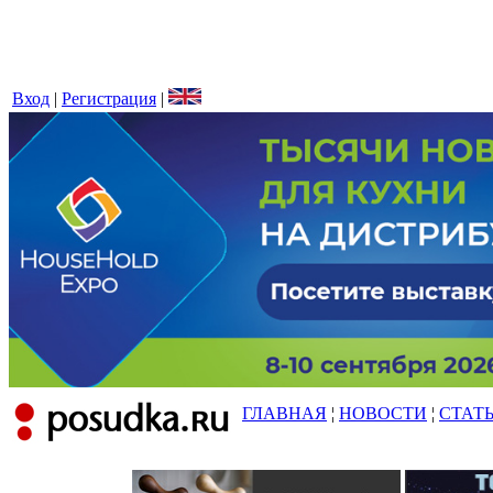
Вход
|
Регистрация
|
ГЛАВНАЯ
¦
НОВОСТИ
¦
СТАТ