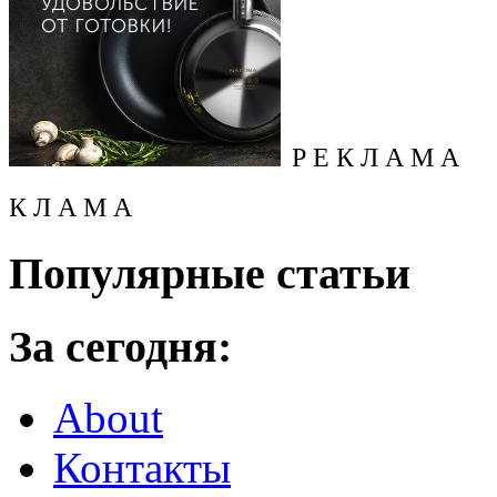
Р Е К Л А М А
К Л А М А
Популярные статьи
За сегодня:
About
Контакты