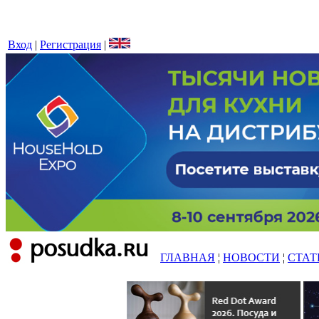
Вход
|
Регистрация
|
ГЛАВНАЯ
¦
НОВОСТИ
¦
СТАТ