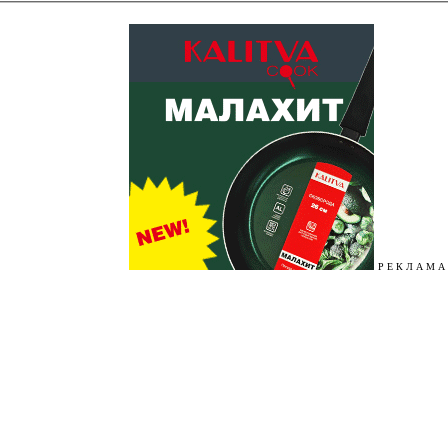
Р Е К Л А М А