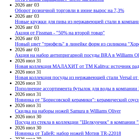
2026 авг 03
Оборот розничной торговли в июне вырос на 7,3%
2026 авг 03
Новые кружки для пива из нержавеющей стали в компан
2026 авг 03
Акция от Fissman - "50% на второй товар"
2026 авг 03
Новый цвет "трюфель" в линейке форм из силикона "Хор
2026 авг 03
Акция на набор антипригарной посуды BRA в Williams Ol
2026 июл 31
Новая коллекция МАЛАХИТ от ТМ Kalitva: источник радо
2026 июл 31
Новая коллекция посуды из нержавеющей стали Versal от 
2026 июл 31
Пополнение ассортимента бутылок для воды в компании E
2026 июл 31
Новинка от "Борисовской керамики": керамический соус
2026 июл 31
Скидка на наборы ножей Samura в Williams Oliver
2026 июл 30
Посуда из стекла в коллекции "Щелкунчик" в компании 
2026 июл 30
Новинка от TalleR: набор ножей Мотив TR-22018
2026 июл 30