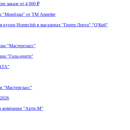
и заказе от 4 000 ₽
 "Монблан" от ТМ Appetite
я кухни Homeclub в магазинах "Гипер Лента" "О'Кей"
нии "Мастергласс"
ии "Гала-центр"
"АТА"
ии "Мастергласс"
.2026
 в компании "Арти-М"