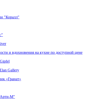
ии "Коралл"
с"
iver
сти и вдохновения на кухне по доступной цене
Gipfel
lan Gallery
ник «Гранат»
"Арти-М"