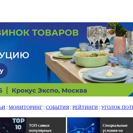
ЬИ
¦
МОНИТОРИНГ
¦
СОБЫТИЯ
¦
РЕЙТИНГИ
¦
УГОЛОК ПОТ