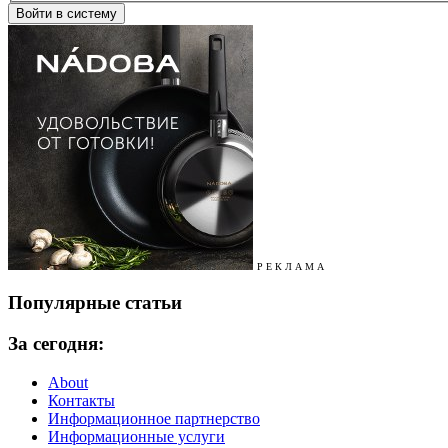
Р Е К Л А М А
Популярные статьи
За сегодня:
About
Контакты
Информационное партнерство
Информационные услуги