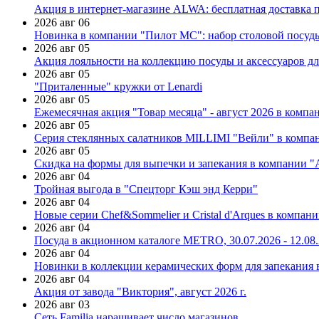
Акция в интернет-магазине ALWA: бесплатная доставка пр
2026 авг 06
Новинка в компании "Пилот МС": набор столовой посуды
2026 авг 05
Акция лояльности на коллекцию посуды и аксессуаров дл
2026 авг 05
"Приталенные" кружки от Lenardi
2026 авг 05
Ежемесячная акция "Товар месяца" - август 2026 в компа
2026 авг 05
Серия стеклянных салатников MILLIMI "Вейли" в компан
2026 авг 05
Скидка на формы для выпечки и запекания в компании 
2026 авг 04
Тройная выгода в "Спецторг Кэш энд Керри"
2026 авг 04
Новые серии Chef&Sommelier и Cristal d'Arques в компан
2026 авг 04
Посуда в акционном каталоге METRO, 30.07.2026 - 12.08
2026 авг 04
Новинки в коллекции керамических форм для запекания
2026 авг 04
Акция от завода "Виктория", август 2026 г.
2026 авг 03
Сеть Familia наращивает число магазинов