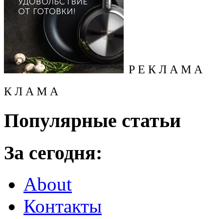
Р Е К Л А М А
К Л А М А
Популярные статьи
За сегодня:
About
Контакты