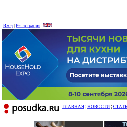
Вход
|
Регистрация
|
ГЛАВНАЯ
¦
НОВОСТИ
¦
СТАТ