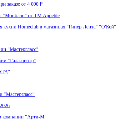
и заказе от 4 000 ₽
 "Монблан" от ТМ Appetite
я кухни Homeclub в магазинах "Гипер Лента" "О'Кей"
нии "Мастергласс"
ии "Гала-центр"
"АТА"
ии "Мастергласс"
.2026
 в компании "Арти-М"