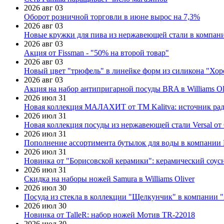
2026 авг 03
Оборот розничной торговли в июне вырос на 7,3%
2026 авг 03
Новые кружки для пива из нержавеющей стали в компан
2026 авг 03
Акция от Fissman - "50% на второй товар"
2026 авг 03
Новый цвет "трюфель" в линейке форм из силикона "Хор
2026 авг 03
Акция на набор антипригарной посуды BRA в Williams Ol
2026 июл 31
Новая коллекция МАЛАХИТ от ТМ Kalitva: источник радо
2026 июл 31
Новая коллекция посуды из нержавеющей стали Versal от 
2026 июл 31
Пополнение ассортимента бутылок для воды в компании E
2026 июл 31
Новинка от "Борисовской керамики": керамический соус
2026 июл 31
Скидка на наборы ножей Samura в Williams Oliver
2026 июл 30
Посуда из стекла в коллекции "Щелкунчик" в компании 
2026 июл 30
Новинка от TalleR: набор ножей Мотив TR-22018
2026 июл 30