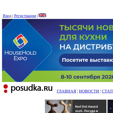
Вход
|
Регистрация
|
ГЛАВНАЯ
¦
НОВОСТИ
¦
СТАТ