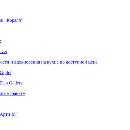
ии "Коралл"
с"
iver
сти и вдохновения на кухне по доступной цене
Gipfel
lan Gallery
ник «Гранат»
"Арти-М"