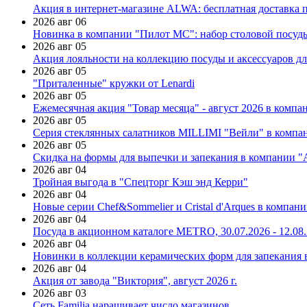
Акция в интернет-магазине ALWA: бесплатная доставка пр
2026 авг 06
Новинка в компании "Пилот МС": набор столовой посуды
2026 авг 05
Акция лояльности на коллекцию посуды и аксессуаров дл
2026 авг 05
"Приталенные" кружки от Lenardi
2026 авг 05
Ежемесячная акция "Товар месяца" - август 2026 в компа
2026 авг 05
Серия стеклянных салатников MILLIMI "Вейли" в компан
2026 авг 05
Скидка на формы для выпечки и запекания в компании 
2026 авг 04
Тройная выгода в "Спецторг Кэш энд Керри"
2026 авг 04
Новые серии Chef&Sommelier и Cristal d'Arques в компан
2026 авг 04
Посуда в акционном каталоге METRO, 30.07.2026 - 12.08
2026 авг 04
Новинки в коллекции керамических форм для запекания
2026 авг 04
Акция от завода "Виктория", август 2026 г.
2026 авг 03
Сеть Familia наращивает число магазинов