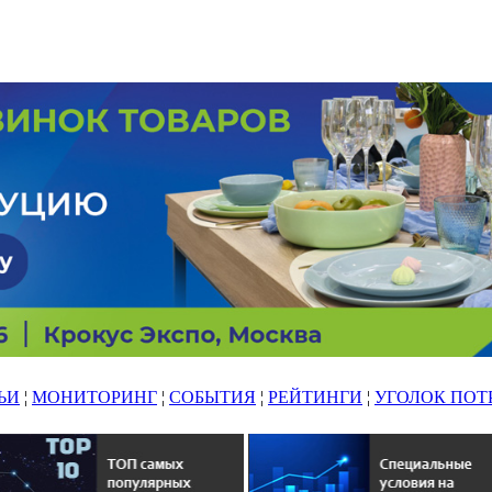
ЬИ
¦
МОНИТОРИНГ
¦
СОБЫТИЯ
¦
РЕЙТИНГИ
¦
УГОЛОК ПОТ