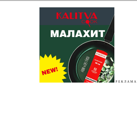
Р Е К Л А М А