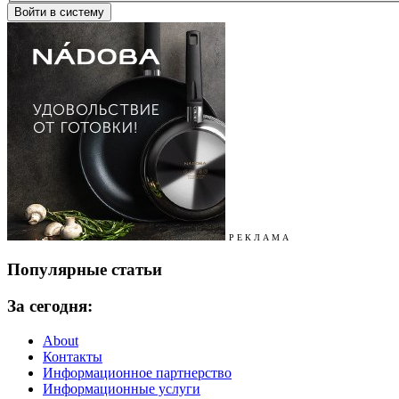
Р Е К Л А М А
Популярные статьи
За сегодня:
About
Контакты
Информационное партнерство
Информационные услуги