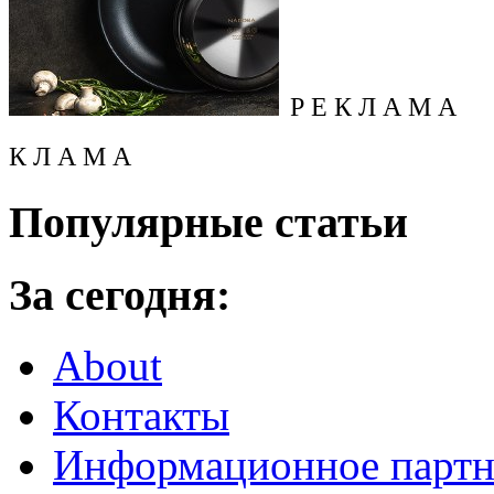
Р Е К Л А М А
К Л А М А
Популярные статьи
За сегодня:
About
Контакты
Информационное партн