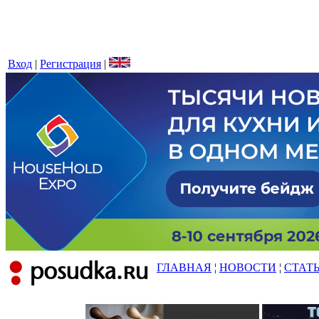
Вход
|
Регистрация
|
ГЛАВНАЯ
¦
НОВОСТИ
¦
СТАТ