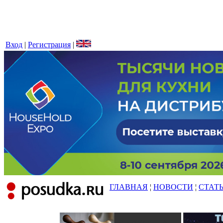
Вход
|
Регистрация
|
ГЛАВНАЯ
¦
НОВОСТИ
¦
СТАТ