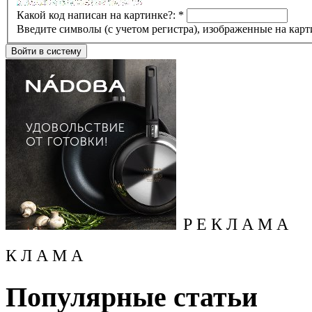
Какой код написан на картинке?:
*
Введите символы (с учетом регистра), изображенные на карт
Р Е К Л А М А
К Л А М А
Популярные статьи