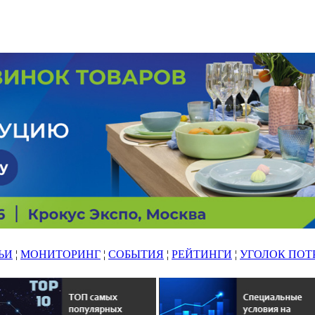
ЬИ
¦
МОНИТОРИНГ
¦
СОБЫТИЯ
¦
РЕЙТИНГИ
¦
УГОЛОК ПОТ