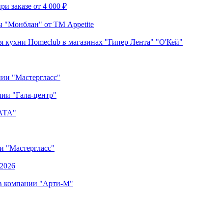
и заказе от 4 000 ₽
 "Монблан" от ТМ Appetite
я кухни Homeclub в магазинах "Гипер Лента" "О'Кей"
нии "Мастергласс"
ии "Гала-центр"
"АТА"
ии "Мастергласс"
.2026
 в компании "Арти-М"