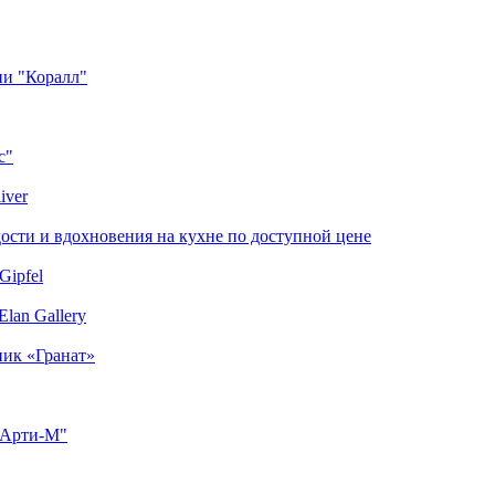
ии "Коралл"
с"
iver
сти и вдохновения на кухне по доступной цене
Gipfel
lan Gallery
ник «Гранат»
"Арти-М"