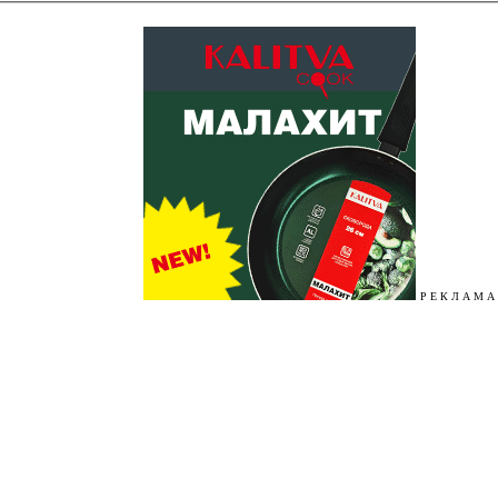
Р Е К Л А М А