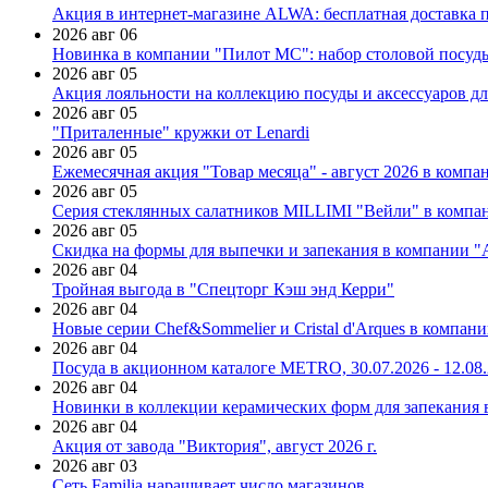
Акция в интернет-магазине ALWA: бесплатная доставка пр
2026 авг 06
Новинка в компании "Пилот МС": набор столовой посуды
2026 авг 05
Акция лояльности на коллекцию посуды и аксессуаров дл
2026 авг 05
"Приталенные" кружки от Lenardi
2026 авг 05
Ежемесячная акция "Товар месяца" - август 2026 в компа
2026 авг 05
Серия стеклянных салатников MILLIMI "Вейли" в компан
2026 авг 05
Скидка на формы для выпечки и запекания в компании 
2026 авг 04
Тройная выгода в "Спецторг Кэш энд Керри"
2026 авг 04
Новые серии Chef&Sommelier и Cristal d'Arques в компан
2026 авг 04
Посуда в акционном каталоге METRO, 30.07.2026 - 12.08
2026 авг 04
Новинки в коллекции керамических форм для запекания
2026 авг 04
Акция от завода "Виктория", август 2026 г.
2026 авг 03
Сеть Familia наращивает число магазинов