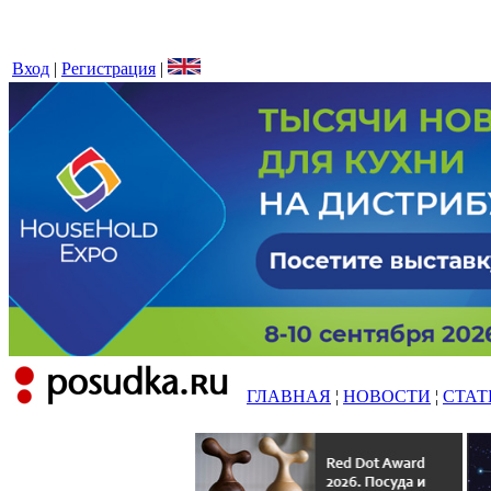
Вход
|
Регистрация
|
ГЛАВНАЯ
¦
НОВОСТИ
¦
СТАТ