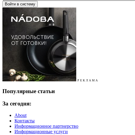
Р Е К Л А М А
Популярные статьи
За сегодня:
About
Контакты
Информационное партнерство
Информационные услуги