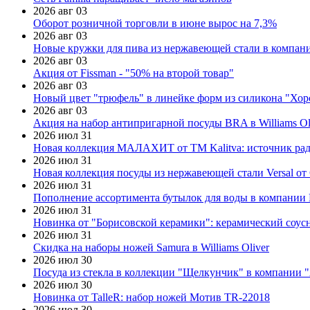
2026 авг 03
Оборот розничной торговли в июне вырос на 7,3%
2026 авг 03
Новые кружки для пива из нержавеющей стали в компан
2026 авг 03
Акция от Fissman - "50% на второй товар"
2026 авг 03
Новый цвет "трюфель" в линейке форм из силикона "Хор
2026 авг 03
Акция на набор антипригарной посуды BRA в Williams Ol
2026 июл 31
Новая коллекция МАЛАХИТ от ТМ Kalitva: источник радо
2026 июл 31
Новая коллекция посуды из нержавеющей стали Versal от 
2026 июл 31
Пополнение ассортимента бутылок для воды в компании E
2026 июл 31
Новинка от "Борисовской керамики": керамический соус
2026 июл 31
Скидка на наборы ножей Samura в Williams Oliver
2026 июл 30
Посуда из стекла в коллекции "Щелкунчик" в компании 
2026 июл 30
Новинка от TalleR: набор ножей Мотив TR-22018
2026 июл 30