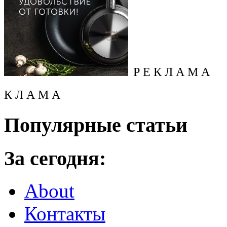
Р Е К Л А М А
К Л А М А
Популярные статьи
За сегодня:
About
Контакты