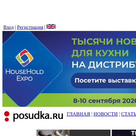
Вход
|
Регистрация
|
ГЛАВНАЯ
¦
НОВОСТИ
¦
СТАТ