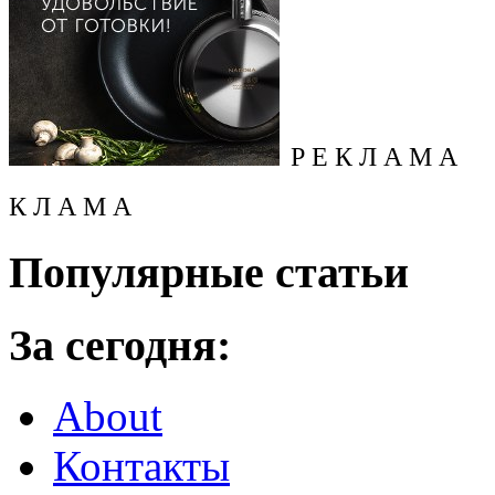
Р Е К Л А М А
К Л А М А
Популярные статьи
За сегодня:
About
Контакты