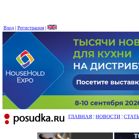
Вход
|
Регистрация
|
ГЛАВНАЯ
¦
НОВОСТИ
¦
СТАТ