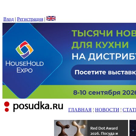
Вход
|
Регистрация
|
ГЛАВНАЯ
¦
НОВОСТИ
¦
СТАТ