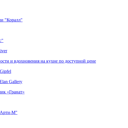
ии "Коралл"
с"
iver
сти и вдохновения на кухне по доступной цене
Gipfel
lan Gallery
ник «Гранат»
"Арти-М"