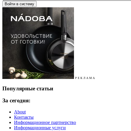
Р Е К Л А М А
Популярные статьи
За сегодня:
About
Контакты
Информационное партнерство
Информационные услуги