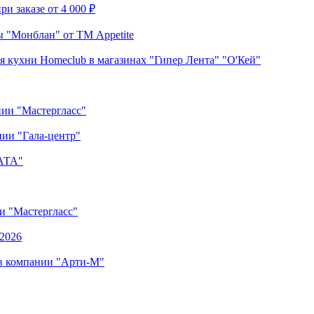
и заказе от 4 000 ₽
 "Монблан" от ТМ Appetite
я кухни Homeclub в магазинах "Гипер Лента" "О'Кей"
нии "Мастергласс"
ии "Гала-центр"
"АТА"
ии "Мастергласс"
.2026
 в компании "Арти-М"