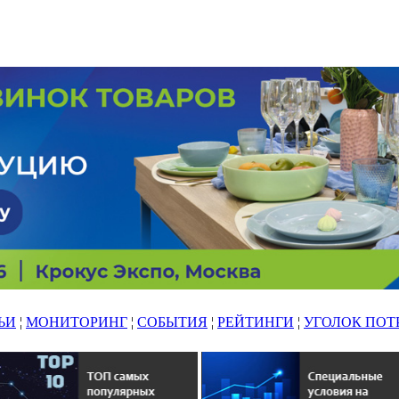
ЬИ
¦
МОНИТОРИНГ
¦
СОБЫТИЯ
¦
РЕЙТИНГИ
¦
УГОЛОК ПОТ