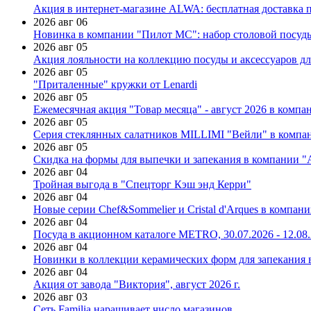
Акция в интернет-магазине ALWA: бесплатная доставка пр
2026 авг 06
Новинка в компании "Пилот МС": набор столовой посуды
2026 авг 05
Акция лояльности на коллекцию посуды и аксессуаров дл
2026 авг 05
"Приталенные" кружки от Lenardi
2026 авг 05
Ежемесячная акция "Товар месяца" - август 2026 в компа
2026 авг 05
Серия стеклянных салатников MILLIMI "Вейли" в компан
2026 авг 05
Скидка на формы для выпечки и запекания в компании 
2026 авг 04
Тройная выгода в "Спецторг Кэш энд Керри"
2026 авг 04
Новые серии Chef&Sommelier и Cristal d'Arques в компан
2026 авг 04
Посуда в акционном каталоге METRO, 30.07.2026 - 12.08
2026 авг 04
Новинки в коллекции керамических форм для запекания
2026 авг 04
Акция от завода "Виктория", август 2026 г.
2026 авг 03
Сеть Familia наращивает число магазинов