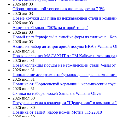
2026 авг 03
Оборот розничной торговли в июне вырос на 7,3%
2026 авг 03
Новые кружки для пива из нержавеющей стали в компан
2026 авг 03
Акция от Fissman - "50% на второй товар"
2026 авг 03
Новый цвет "трюфель" в линейке форм из силикона "Хор
2026 авг 03
Акция на набор антипригарной посуды BRA в Williams Ol
2026 июл 31
Новая коллекция МАЛАХИТ от ТМ Kalitva: источник радо
2026 июл 31
Новая коллекция посуды из нержавеющей стали Versal от 
2026 июл 31
Пополнение ассортимента бутылок для воды в компании E
2026 июл 31
Новинка от "Борисовской керамики": керамический соус
2026 июл 31
Скидка на наборы ножей Samura в Williams Oliver
2026 июл 30
Посуда из стекла в коллекции "Щелкунчик" в компании 
2026 июл 30
Новинка от TalleR: набор ножей Мотив TR-22018
2026 июл 30