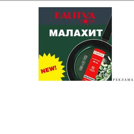
Р Е К Л А М А