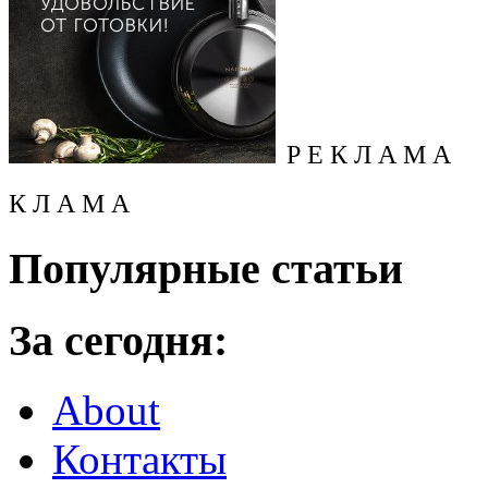
Р Е К Л А М А
К Л А М А
Популярные статьи
За сегодня:
About
Контакты