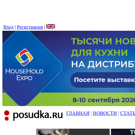
Вход
|
Регистрация
|
ГЛАВНАЯ
¦
НОВОСТИ
¦
СТАТ