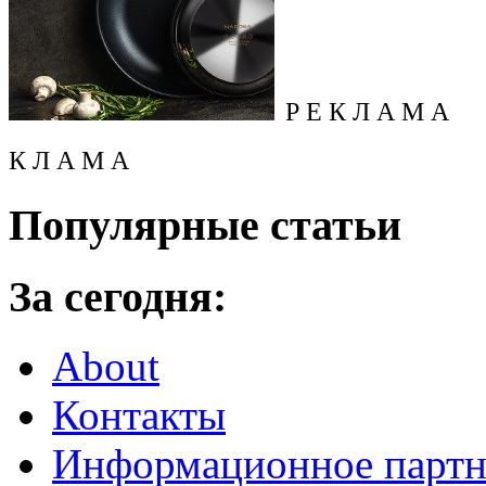
Р Е К Л А М А
К Л А М А
Популярные статьи
За сегодня:
About
Контакты
Информационное партн