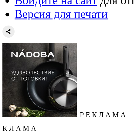
Войдите на сайт
для от
Версия для печати
Р Е К Л А М А
К Л А М А