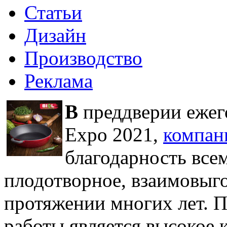
Статьи
Дизайн
Производство
Реклама
В
преддверии ежег
Expo 2021,
компан
благодарность все
плодотворное, взаимовыго
протяжении многих лет. 
работы является высокое 