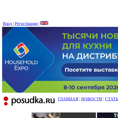
Вход
|
Регистрация
|
ГЛАВНАЯ
¦
НОВОСТИ
¦
СТАТ