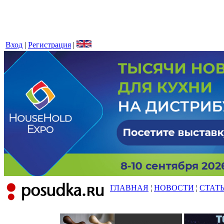
Вход
|
Регистрация
|
ГЛАВНАЯ
¦
НОВОСТИ
¦
СТАТ