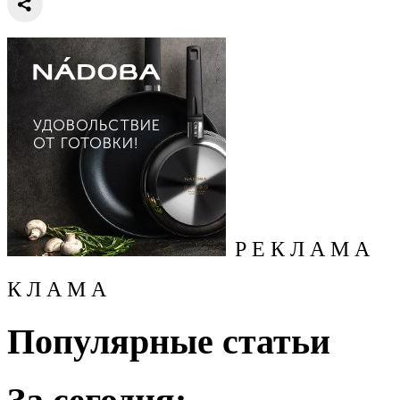
Р Е К Л А М А
К Л А М А
Популярные статьи