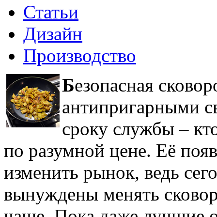
Статьи
Дизайн
Производство
Б
езопасная сковор
антипригарными св
сроку службы – кто
по разумной цене. Её поя
изменить рынок, ведь сег
вынуждены менять сковород
чаще. Пока даже лучшие 