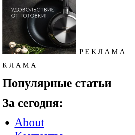
Р Е К Л А М А
К Л А М А
Популярные статьи
За сегодня:
About