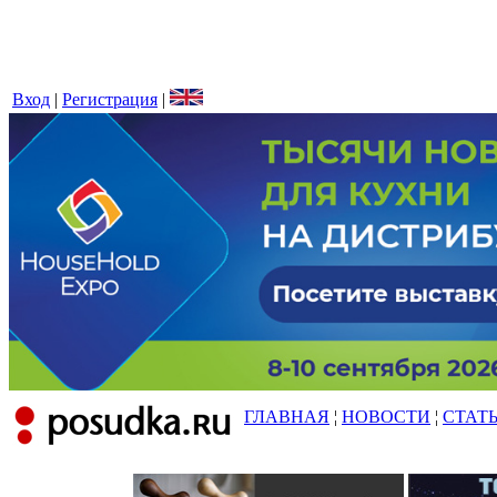
Вход
|
Регистрация
|
ГЛАВНАЯ
¦
НОВОСТИ
¦
СТАТ