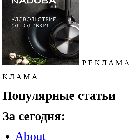
Р Е К Л А М А
К Л А М А
Популярные статьи
За сегодня:
About