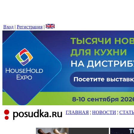
Вход
|
Регистрация
|
ГЛАВНАЯ
¦
НОВОСТИ
¦
СТАТ