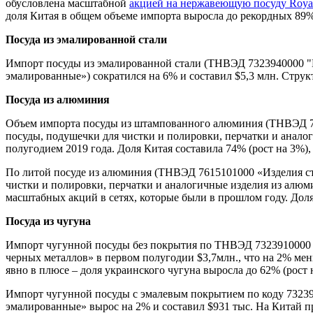
обусловлена масштабной
акцией на нержавеющую посуду Roya
доля Китая в общем объеме импорта выросла до рекордных 89%
Посуда из эмалированной стали
Импорт посуды из эмалированной стали (ТНВЭД 7323940000 "И
эмалированные») сократился на 6% и составил $5,3 млн. Струк
Посуда из алюминия
Объем импорта посуды из штампованного алюминия (ТНВЭД 761
посуды, подушечки для чистки и полировки, перчатки и аналог
полугодием 2019 года. Доля Китая составила 74% (рост на 3%),
По литой посуде из алюминия (ТНВЭД 7615101000 «Изделия ст
чистки и полировки, перчатки и аналогичные изделия из алюми
масштабных акций в сетях, которые были в прошлом году. Доля
Посуда из чугуна
Импорт чугунной посуды без покрытия по ТНВЭД 7323910000 «П
черных металлов» в первом полугодии $3,7млн., что на 2% ме
явно в плюсе – доля украинского чугуна выросла до 62% (рост 
Импорт чугунной посуды с эмалевым покрытием по коду 732392
эмалированные» вырос на 2% и составил $931 тыс. На Китай п