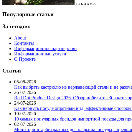
Р Е К Л А М А
Популярные статьи
За сегодня:
About
Контакты
Информационное партнерство
Информационные услуги
О Проекте
Статьи
05-08-2026
Как выбрать кастрюлю из нержавеющей стали и не разоч
26-07-2026
Red Dot Product Design 2026. Обзор победителей в катег
24-07-2026
Как вернуть посуде опрятный вид: эффективные способы
10-07-2026
10 самых популярных брендов импортной посуды для при
02-07-2026
Мониторинг арбитражных дел на рынке посуды, апрель-и