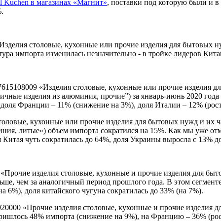
l Kuchen в магазинах «Магнит»
, поставки под которую были и в 
.
зделия столовые, кухонные или прочие изделия для бытовых ну
тура импорта изменилась незначительно - в тройке лидеров Кита
5108009 «Изделия столовые, кухонные или прочие изделия для
ичные изделия из алюминия, прочие”) за январь-июнь 2020 года
 доля Франции – 11% (снижение на 3%), доля Италии – 12% (рост
оловые, кухонные или прочие изделия для бытовых нужд и их ч
ния, литые») объем импорта сократился на 15%. Как мы уже отм
 Китая чуть сократилась до 64%, доля Украины выросла с 13% д
рочие изделия столовые, кухонные и прочие изделия для бытов
ньше, чем за аналогичный период прошлого года. В этом сегмен
на 6%), доля китайского чугуна сократилась до 33% (на 7%).
0000 «Прочие изделия столовые, кухонные и прочие изделия дл
ришлось 48% импорта (снижение на 9%), на Францию – 36% (рост