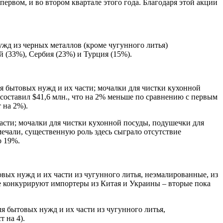
первом, и во втором квартале этого года. Благодаря этой акции
жд из черных металлов (кроме чугунного литья)
й (33%), Сербия (23%) и Турция (15%).
 бытовых нужд и их части; мочалки для чистки кухонной
 составил $41,6 млн., что на 2% меньше по сравнению с первым
 на 2%).
асти; мочалки для чистки кухонной посуды, подушечки для
ечали, существенную роль здесь сыграло отсутствие
о 19%.
ых нужд и их части из чугунного литья, неэмалированные, из
те конкурируют импортеры из Китая и Украины – вторые пока
я бытовых нужд и их части из чугунного литья,
 на 4).