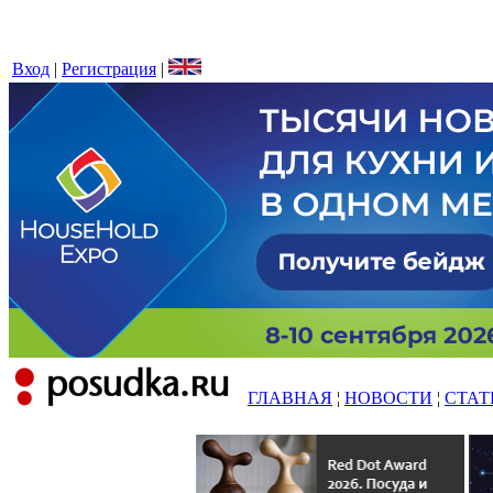
Вход
|
Регистрация
|
ГЛАВНАЯ
¦
НОВОСТИ
¦
СТАТ