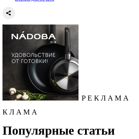
Р Е К Л А М А
К Л А М А
Популярные статьи