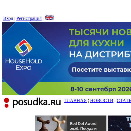
Вход
|
Регистрация
|
ГЛАВНАЯ
¦
НОВОСТИ
¦
СТАТ