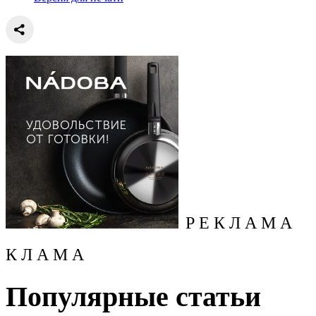
Р Е К Л А М А
К Л А М А
Популярные статьи