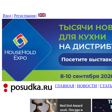
Вход
|
Регистрация
|
ГЛАВНАЯ
¦
НОВОСТИ
¦
СТАТ