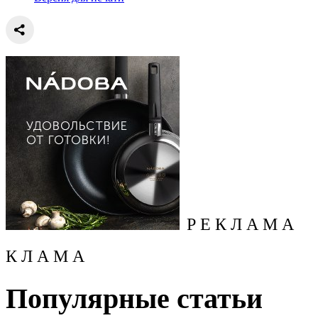
Р Е К Л А М А
К Л А М А
Популярные статьи