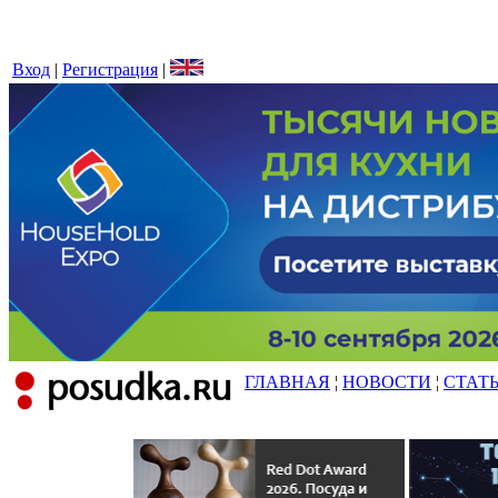
Вход
|
Регистрация
|
ГЛАВНАЯ
¦
НОВОСТИ
¦
СТАТ