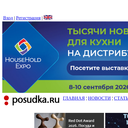
Вход
|
Регистрация
|
ГЛАВНАЯ
¦
НОВОСТИ
¦
СТАТ