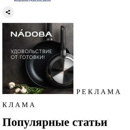
Р Е К Л А М А
К Л А М А
Популярные статьи