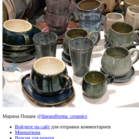
Марина Пищик
@lineandforma_ceramics
Войдите на сайт
для отправки комментариев
Миниатюра
Версия для печати