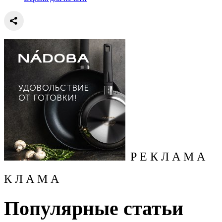
Р Е К Л А М А
К Л А М А
Популярные статьи