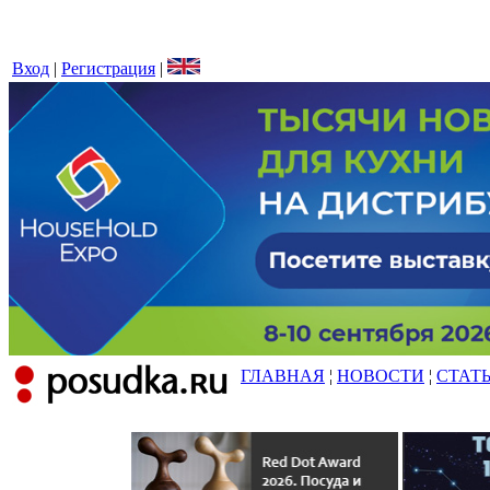
Вход
|
Регистрация
|
ГЛАВНАЯ
¦
НОВОСТИ
¦
СТАТ