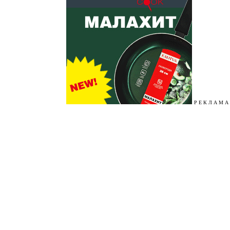
Р Е К Л А М А