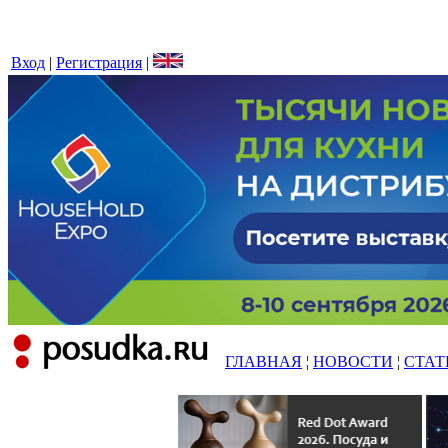
Вход
|
Регистрация
|
ГЛАВНАЯ
¦
НОВОСТИ
¦
СТАТ