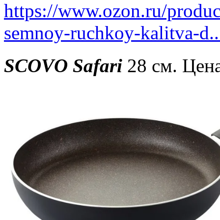
https://www.ozon.ru/produ
semnoy-ruchkoy-kalitva-d..
SCOVO Safari
28 см. Цена