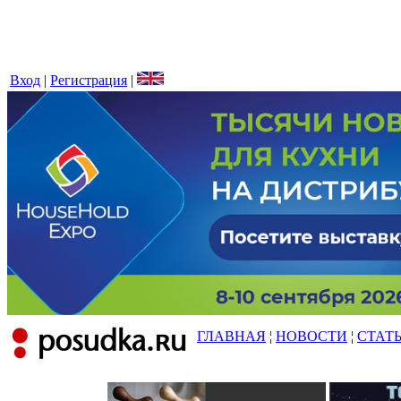
Вход
|
Регистрация
|
ГЛАВНАЯ
¦
НОВОСТИ
¦
СТАТ