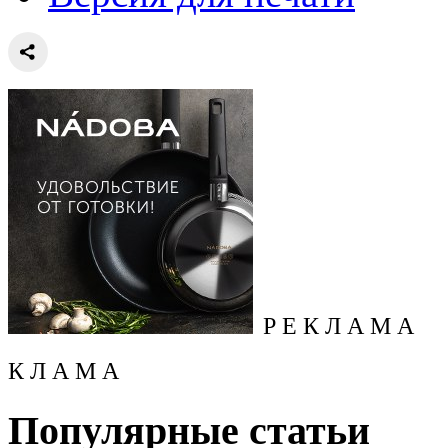
Р Е К Л А М А
К Л А М А
Популярные статьи