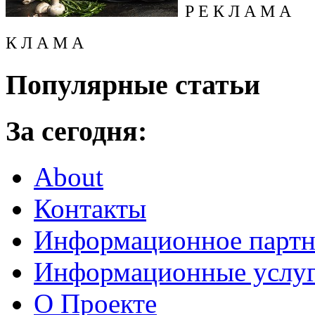
Р Е К Л А М А
К Л А М А
Популярные статьи
За сегодня:
About
Контакты
Информационное партн
Информационные услу
О Проекте