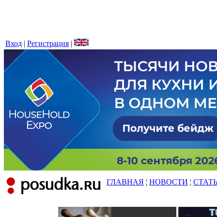
Вход
|
Регистрация
|
ГЛАВНАЯ
¦
НОВОСТИ
¦
СТАТ