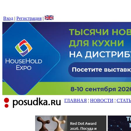
Вход
|
Регистрация
|
ГЛАВНАЯ
¦
НОВОСТИ
¦
СТАТ