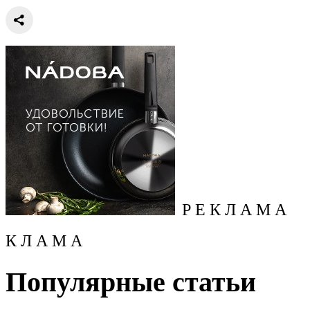
Р Е К Л А М А
К Л А М А
Популярные статьи