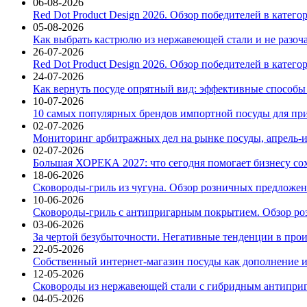
06-08-2026
Red Dot Product Design 2026. Обзор победителей в катег
05-08-2026
Как выбрать кастрюлю из нержавеющей стали и не разоч
26-07-2026
Red Dot Product Design 2026. Обзор победителей в катег
24-07-2026
Как вернуть посуде опрятный вид: эффективные способы
10-07-2026
10 самых популярных брендов импортной посуды для при
02-07-2026
Мониторинг арбитражных дел на рынке посуды, апрель-и
02-07-2026
Большая ХОРЕКА 2027: что сегодня помогает бизнесу со
18-06-2026
Сковороды-гриль из чугуна. Обзор розничных предложени
10-06-2026
Сковороды-гриль с антипригарным покрытием. Обзор ро
03-06-2026
За чертой безубыточности. Негативные тенденции в про
22-05-2026
Собственный интернет-магазин посуды как дополнение и
12-05-2026
Сковороды из нержавеющей стали с гибридным антиприг
04-05-2026