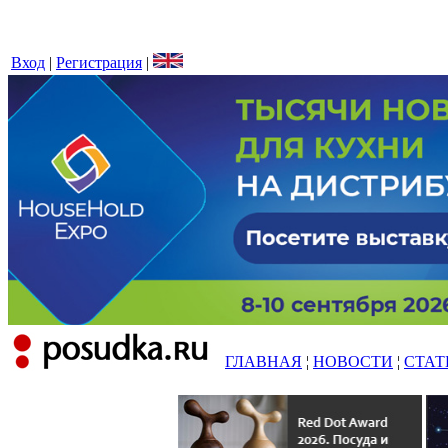
Вход
|
Регистрация
|
ГЛАВНАЯ
¦
НОВОСТИ
¦
СТАТ