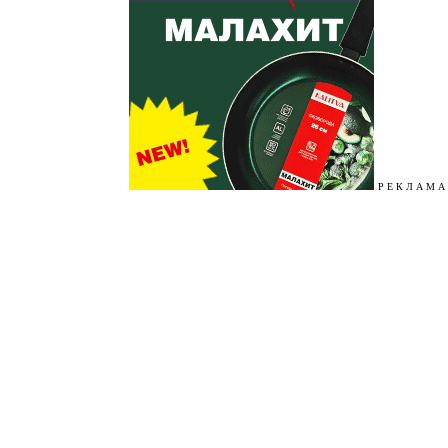
Р Е К Л А М А