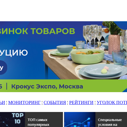
ЬИ
¦
МОНИТОРИНГ
¦
СОБЫТИЯ
¦
РЕЙТИНГИ
¦
УГОЛОК ПОТ