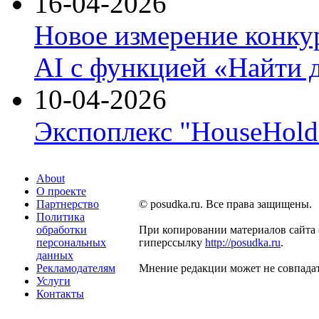
16-04-2026
Новое измерение конку
AI с функцией «Найти 
10-04-2026
Экспоплекс "HouseHold 
About
О проекте
Партнерство
© posudka.ru. Все права защищены.
Политика
обработки
При копировании материалов сайта 
персональных
гиперссылку
http://posudka.ru
.
данных
Рекламодателям
Мнение редакции может не совпадат
Услуги
Контакты