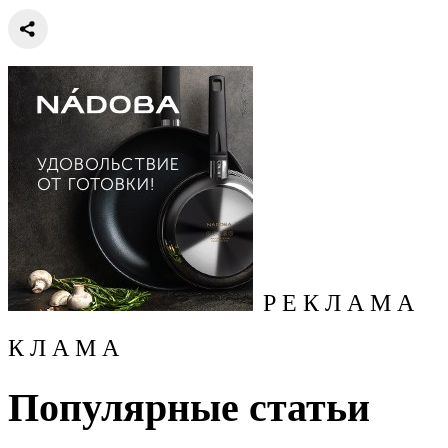
Р Е К Л А М А
К Л А М А
Популярные статьи