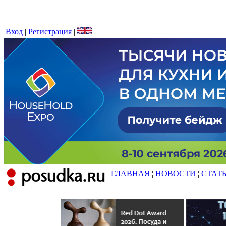
Вход
|
Регистрация
|
ГЛАВНАЯ
¦
НОВОСТИ
¦
СТАТ