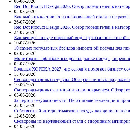
06-08-2026
Red Dot Product Design 2026. Обзор победителей в катег
05-08-2026
Как выбрать кастрюлю из нержавеющей стали и не разоч
26-07-2026
Red Dot Product Design 2026. Обзор победителей в катег
24-07-2026
Как вернуть посуде опрятный вид: эффективные способы
10-07-2026
10 самых популярных брендов импортной посуды для при
02-07-2026
Мониторинг арбитражных дел на рынке посуды, апрель-и
02-07-2026
Большая ХОРЕКА 2027: что сегодня помогает бизнесу со
18-06-2026
Сковороды-гриль из чугуна. Обзор розничных предложени
10-06-2026
Сковороды-гриль с антипригарным покрытием. Обзор ро
03-06-2026
За чертой безубыточности. Негативные тенденции в про
22-05-2026
Собственный интернет-магазин посуды как дополнение и
12-05-2026
Сковороды из нержавеющей стали с гибридным антиприг
04-05-2026