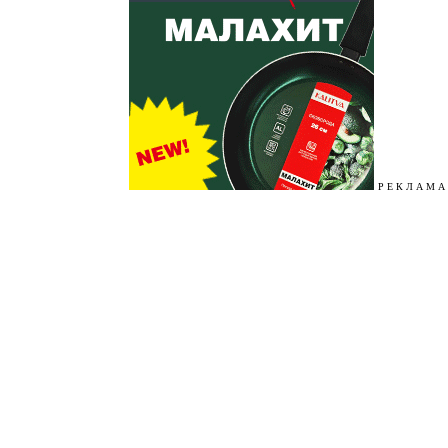
Р Е К Л А М А