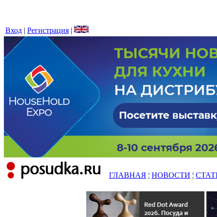
Вход
|
Регистрация
|
ГЛАВНАЯ
¦
НОВОСТИ
¦
СТАТ