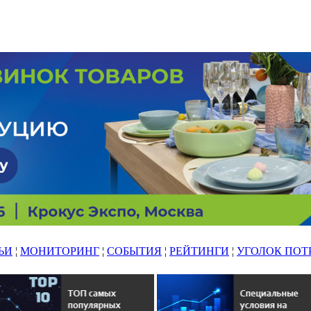
ЬИ
¦
МОНИТОРИНГ
¦
СОБЫТИЯ
¦
РЕЙТИНГИ
¦
УГОЛОК ПОТ