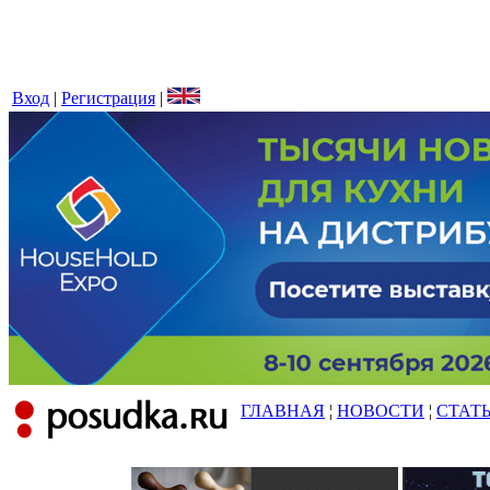
Вход
|
Регистрация
|
ГЛАВНАЯ
¦
НОВОСТИ
¦
СТАТ