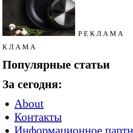
Р Е К Л А М А
К Л А М А
Популярные статьи
За сегодня:
About
Контакты
Информационное партн