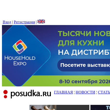
Вход
|
Регистрация
|
ГЛАВНАЯ
¦
НОВОСТИ
¦
СТАТ