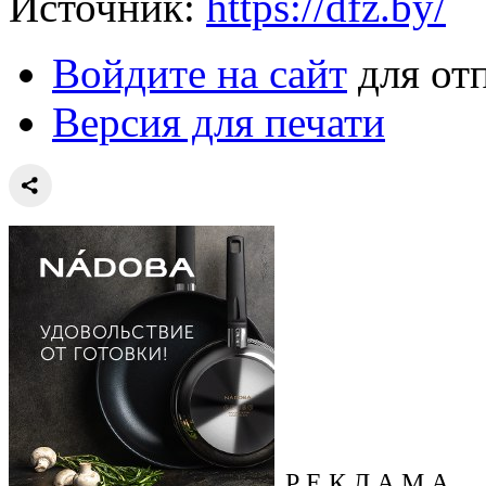
Источник:
https://dfz.by/
Войдите на сайт
для от
Версия для печати
Р Е К Л А М А