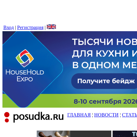
Вход
|
Регистрация
|
ГЛАВНАЯ
¦
НОВОСТИ
¦
СТАТ