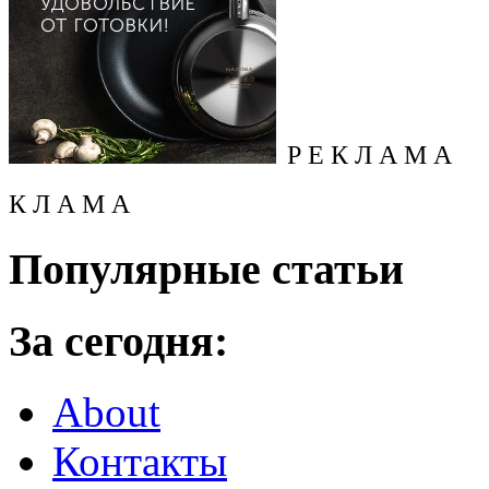
Р Е К Л А М А
К Л А М А
Популярные статьи
За сегодня:
About
Контакты