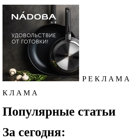
Р Е К Л А М А
К Л А М А
Популярные статьи
За сегодня: