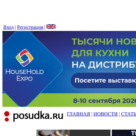
Вход
|
Регистрация
|
ГЛАВНАЯ
¦
НОВОСТИ
¦
СТАТ